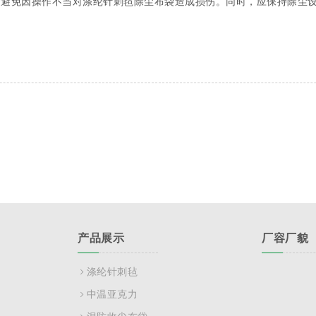
，避免因操作不当对涤纶针刺毡除尘布袋造成损伤。同时，应保持除尘
产品展示
厂容厂貌
涤纶针刺毡
中温亚克力