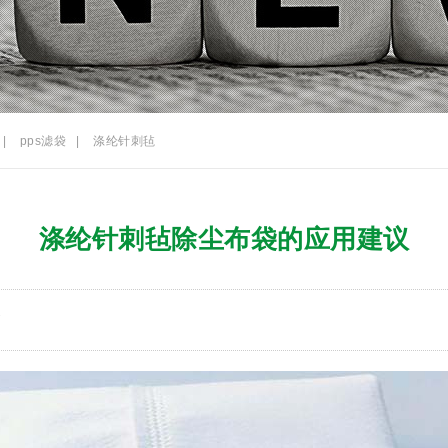
|
pps滤袋
|
涤纶针刺毡
涤纶针刺毡除尘布袋的应用建议
7