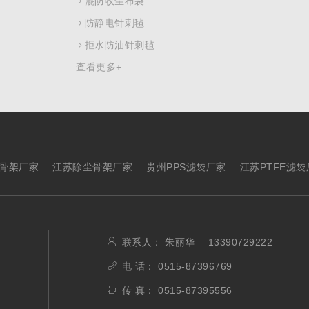
混防收尘布袋
防静电针刺毡
拒水防油针刺毡
查看更多+
骨架厂家
江苏除尘骨架厂家
贵州PPS滤袋厂家
江苏PTFE滤袋
联系人： 朱丽华 13390729222
电 话： 0515-87396769
传 真： 0515-87395556