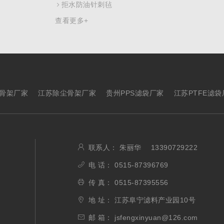
拒水防油针刺毡
查看更多+
骨架厂家
江苏除尘骨架厂家
贵州PPS滤袋厂家
江苏PTFE滤袋
联系人： 朱丽华 13390729222
电 话： 0515-87396769
传 真： 0515-87395556
地 址： 江苏阜宁滤料产业园10号
邮 箱： jsfengxinyuan@126.com