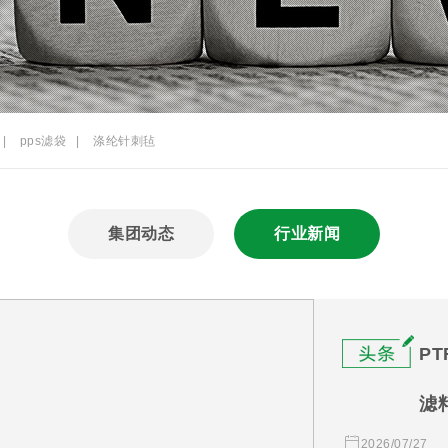
|
pps滤袋
|
涤纶针刺毡
集团动态
行业新闻
P
滤
2026/07/27