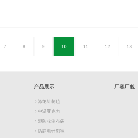
7
8
9
10
11
12
13
产品展示
厂容厂貌
涤纶针刺毡
中温亚克力
混防收尘布袋
防静电针刺毡